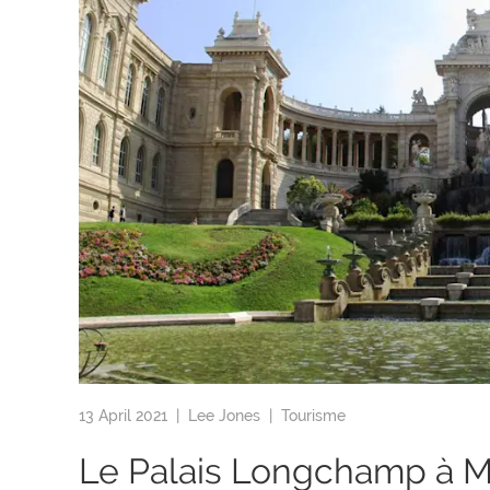
13 April 2021 |
Lee Jones
|
Tourisme
Le Palais Longchamp à M