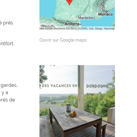
é près
Ouvrir sur Google maps
ntfort,
 gardes,
 y a
orés de