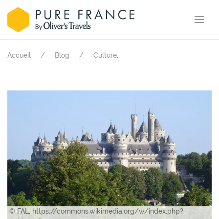
.
Accueil
Blog
Culture
© FAL, https://commons.wikimedia.org/w/index.php?