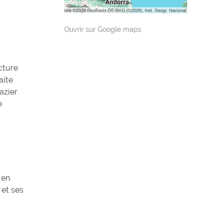
Ouvrir sur Google maps
cture
aite
azier
e
 en
 et ses