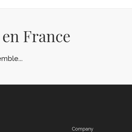
x en France
mble...
Company