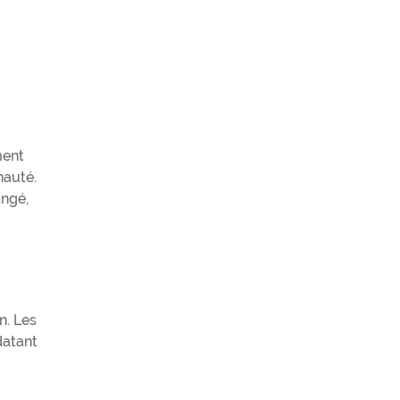
ment
nauté.
angé,
n. Les
datant