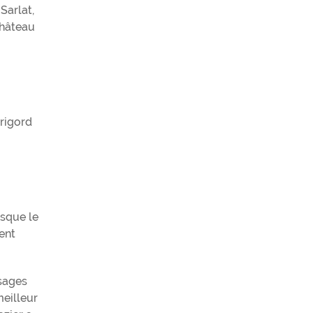
Sarlat,
Château
érigord
rsque le
ent
ysages
meilleur