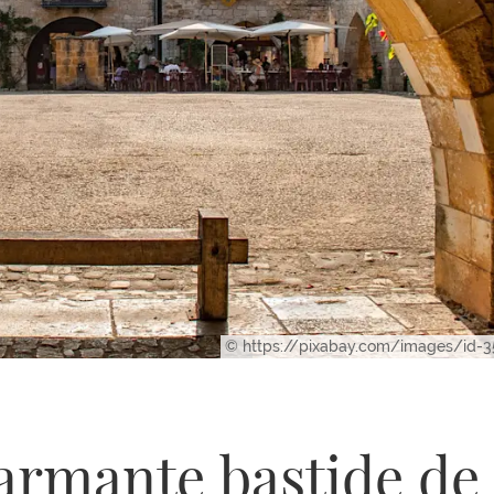
© https://pixabay.com/images/id-
armante bastide de