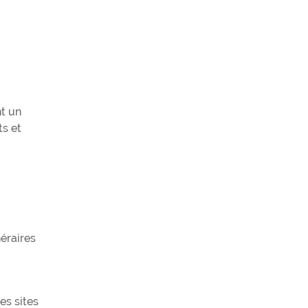
nt un
ts et
néraires
es sites