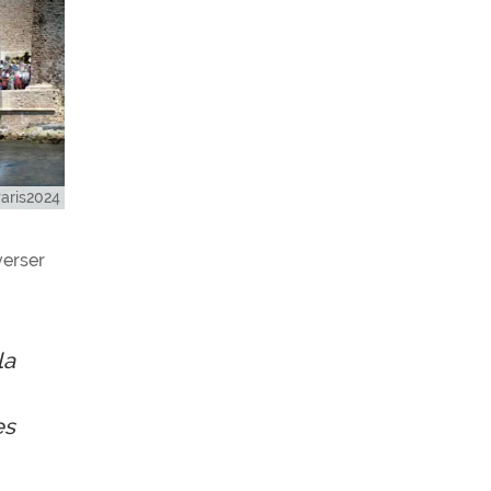
Paris2024
verser
la
es