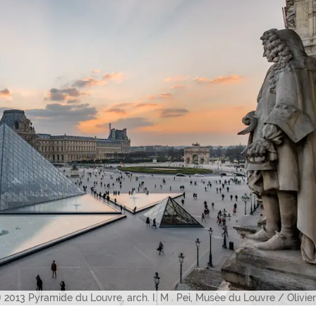
2013 Pyramide du Louvre, arch. I. M . Pei, Musèe du Louvre / Olivi