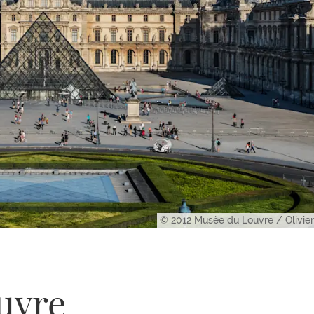
© 2012 Musèe du Louvre / Olivi
uvre