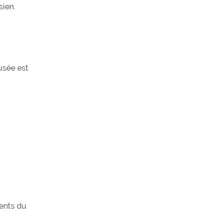
sien.
usée est
rents du