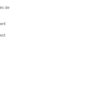
rès de
tent
 est