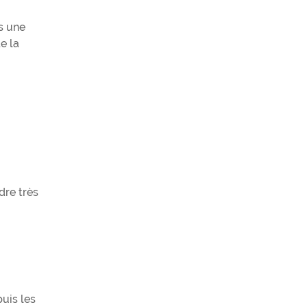
s une
e la
dre très
puis les