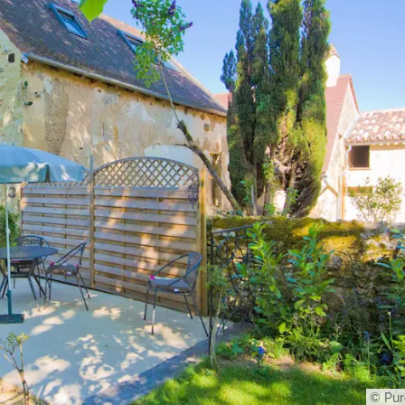
© Pur