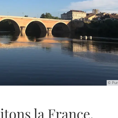
© Pur
itons la France.