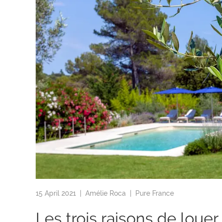
15 April 2021 |
Amélie Roca
|
Pure France
Les trois raisons de louer