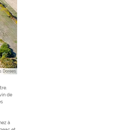
s Dorees
tre.
vin de
es
nez à
igeac et