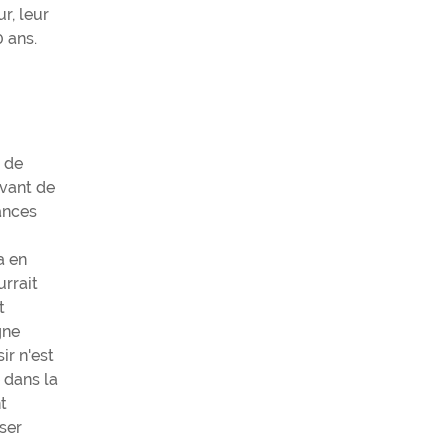
r, leur
0 ans.
s de
avant de
cances
a en
rrait
t
gne
ir n'est
 dans la
t
ser