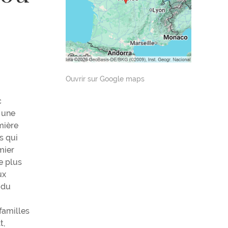
Ouvrir sur Google maps
c
s une
mière
s qui
mier
e plus
ux
 du
 familles
t,