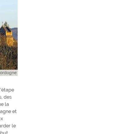
Dordogne
l'étape
s, des
e la
tagne et
ux
arder le
ébut,