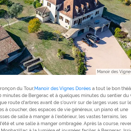
Manoir des Vigne
tronçon du Tour,
Manoir des Vignes Dorées
a tout le bon théâ
 minutes de Bergerac et à quelques minutes du sentier du 
ue route d'arbres avant de s'ouvrir sur de larges vues sur l
res à coucher, des espaces de vie généreux, un piano et une
sses de salle à manger à l'extérieur, les vastes terrains, les
 d'été et une salle à manger ombragée. Après la course, reve
e Monbazillac à la lumière et journées faciles à Bergerac, Iss