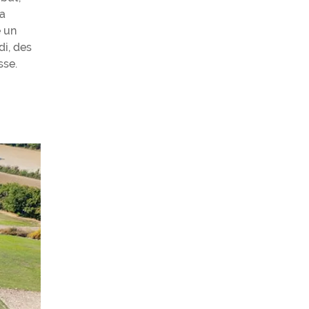
la
e un
di, des
sse.