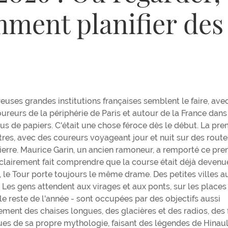
mment planifier des
es grandes institutions françaises semblent le faire, ave
oureurs de la périphérie de Paris et autour de la France dan
us de papiers. C'était une chose féroce dès le début. La pre
tres, avec des coureurs voyageant jour et nuit sur des route
pierre. Maurice Garin, un ancien ramoneur, a remporté ce pre
 a clairement fait comprendre que la course était déjà devenu
d, le Tour porte toujours le même drame. Des petites villes a
 Les gens attendent aux virages et aux ponts, sur les places
le reste de l'année - sont occupées par des objectifs aussi
inement des chaises longues, des glacières et des radios, des
ues de sa propre mythologie, faisant des légendes de Hinaul