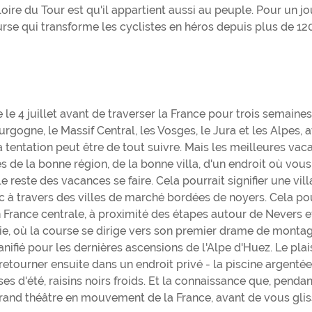
oire du Tour est qu'il appartient aussi au peuple. Pour un jou
urse qui transforme les cyclistes en héros depuis plus de 12
e 4 juillet avant de traverser la France pour trois semaine
rgogne, le Massif Central, les Vosges, le Jura et les Alpes, 
 la tentation peut être de tout suivre. Mais les meilleures va
s de la bonne région, de la bonne villa, d'un endroit où vous
 reste des vacances se faire. Cela pourrait signifier une vill
 à travers des villes de marché bordées de noyers. Cela pou
 France centrale, à proximité des étapes autour de Nevers e
anie, où la course se dirige vers son premier drame de monta
ifié pour les dernières ascensions de l'Alpe d'Huez. Le plais
 retourner ensuite dans un endroit privé - la piscine argentée
ises d'été, raisins noirs froids. Et la connaissance que, pendan
rand théâtre en mouvement de la France, avant de vous glis