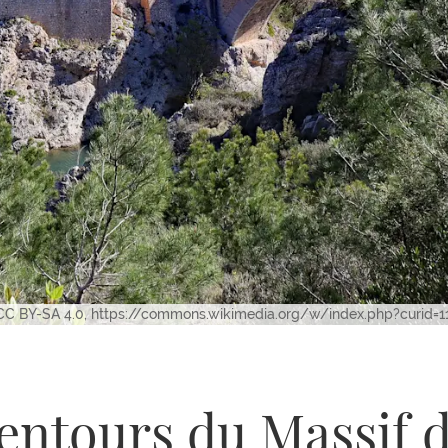
 CC BY-SA 4.0, https://commons.wikimedia.org/w/index.php?curid=
entours du Massif 