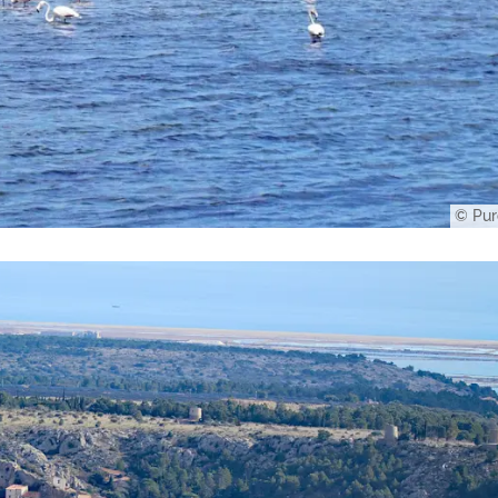
© Pur