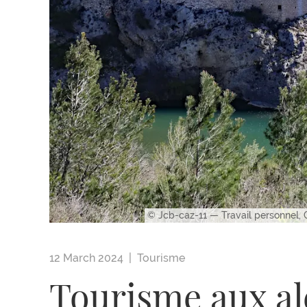
© Jcb-caz-11 — Travail personnel,
12 March 2024 |
Tourisme
Tourisme aux al