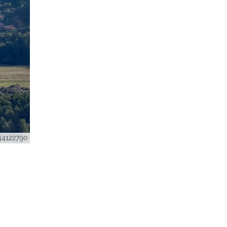
144122790