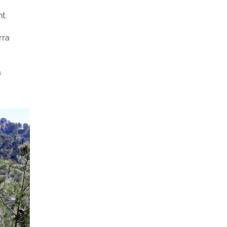
t.
rra
a