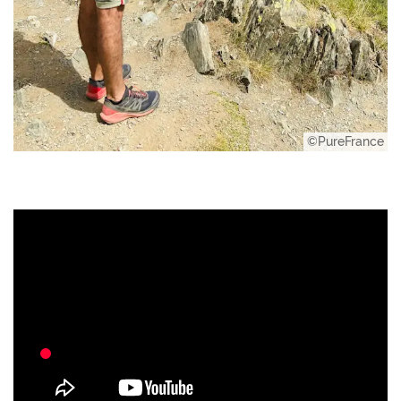
©PureFrance